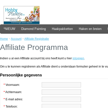
*NIEUW
Diamond Painting
Haakpakketten
Haken en breien
Home
>
Account
>
Affiliate Registratie
Affiliate Programma
Indien u al een Affiliate account bij ons heeft kunt u hier
inloggen
.
Om u te kunnen registreren als Affiliate dient u onderstaan formulier geheel in te vu
Persoonlijke gegevens
*
Voornaam:
*
Achternaam:
*
E-mail adres:
*
Telefoon: