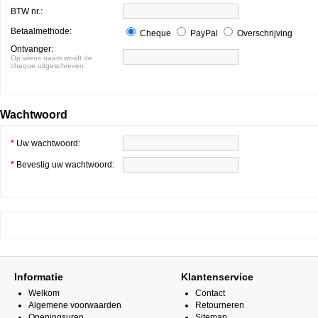
BTW nr.:
Betaalmethode:
Cheque
PayPal
Overschrijving
Ontvanger:
Op wiens naam wordt de
cheque uitgeschreven.
Wachtwoord
*
Uw wachtwoord:
*
Bevestig uw wachtwoord:
Informatie
Klantenservice
Welkom
Contact
Algemene voorwaarden
Retourneren
Openingsuren
Sitemap