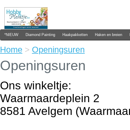
*NIEUW
Diamond Painting
Haakpakketten
Haken en breien
Home
>
Openingsuren
Openingsuren
Ons winkeltje:
Waarmaardeplein 2
8581 Avelgem (Waarmaa