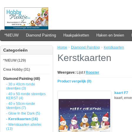
*NIEUW
Diamond Painting
Haakpakketten
Haken en breien
Home
>
Diamond Painting
>
Kerstkaarten
Categorieën
Kerstkaarten
*NIEUW (129)
Crea Hobby (31)
Weergave:
Lijst
/
Rooster
Diamond Painting (48)
Product vergelijk (0)
- 30 x 40cm ronde
steentjes (3)
kaart F7
- 40 x 50 ronde steentjes
kaart, enve
KERST (4)
- 40 x 50cm ronde
steentjes (7)
- Glow In the Dark (5)
- Kerstkaarten (16)
- Wenskaarten allerlei
(13)