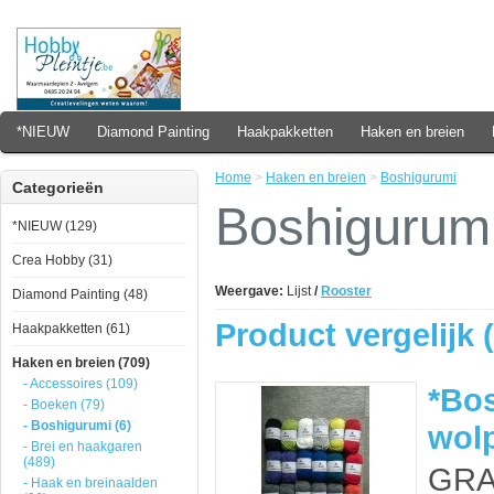
*NIEUW
Diamond Painting
Haakpakketten
Haken en breien
Home
>
Haken en breien
>
Boshigurumi
Categorieën
Boshigurum
*NIEUW (129)
Crea Hobby (31)
Weergave:
Lijst
/
Rooster
Diamond Painting (48)
Product vergelijk (
Haakpakketten (61)
Haken en breien (709)
- Accessoires (109)
*Bo
- Boeken (79)
- Boshigurumi (6)
wolp
- Brei en haakgaren
(489)
GRA
- Haak en breinaalden