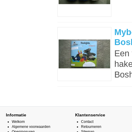
Mybo
Bos
Een 
hake
Bosh
Informatie
Klantenservice
Welkom
Contact
Algemene voorwaarden
Retourneren
Openingsuren
Sitemap