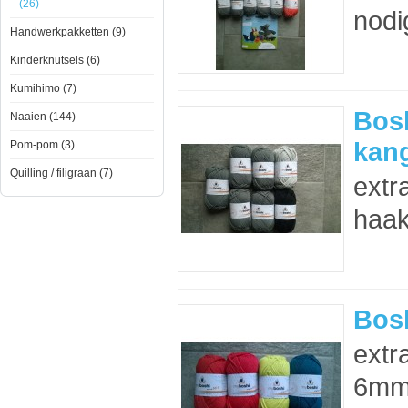
(26)
nodi
Handwerkpakketten (9)
Kinderknutsels (6)
Kumihimo (7)
Bos
Naaien (144)
kan
Pom-pom (3)
Quilling / filigraan (7)
extr
haak
Bos
extr
6mm 