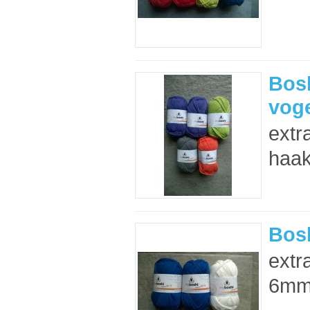
Bos
voge
extr
haak
Bos
extr
6mm 