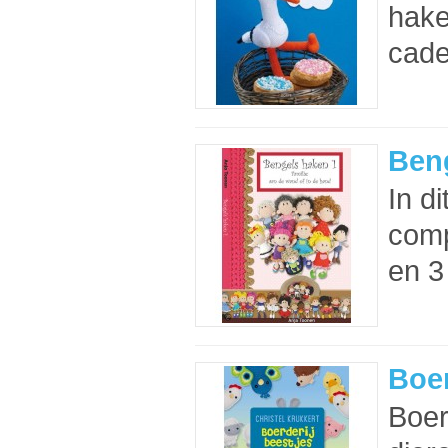
hake
cade
Ben
In di
comp
en 3
Boer
Boer