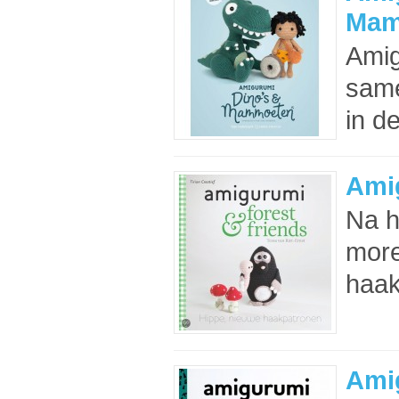
Mam
Amig
same
in de
Amig
Na h
more
haak
Ami