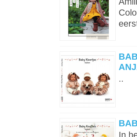
Amil
Colo
eers
BAB
ANJ
..
BAB
In h