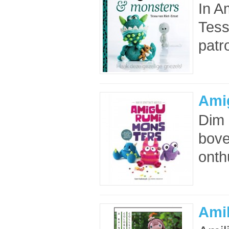
In A
Tess
patr
Ami
Dim 
bove
onth
Amil