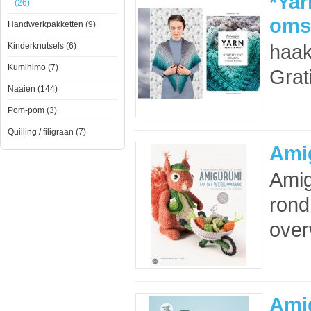
*Yar
(26)
oms
Handwerkpakketten (9)
haak
Kinderknutsels (6)
Kumihimo (7)
Grat
Naaien (144)
Pom-pom (3)
Quilling / filigraan (7)
Ami
Amig
rond
over
Ami