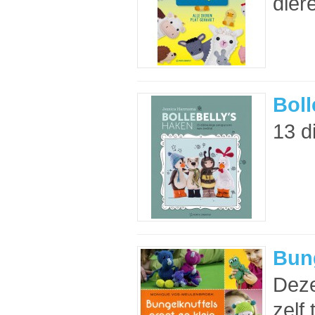
dier
Boll
13 d
Bung
Deze
zelf