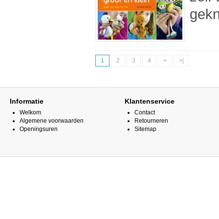
gekn
1
2
3
4
>
>|
Informatie
Klantenservice
Welkom
Contact
Algemene voorwaarden
Retourneren
Openingsuren
Sitemap