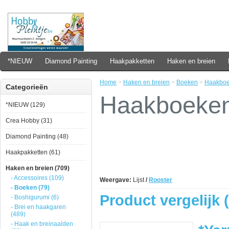
*NIEUW
Diamond Painting
Haakpakketten
Haken en breien
Home
>
Haken en breien
>
Boeken
>
Haakbo
Categorieën
Haakboeke
*NIEUW (129)
Crea Hobby (31)
Diamond Painting (48)
Haakpakketten (61)
Haken en breien (709)
- Accessoires (109)
Weergave:
Lijst
/
Rooster
- Boeken (79)
Product vergelijk (
- Boshigurumi (6)
- Brei en haakgaren
(489)
- Haak en breinaalden