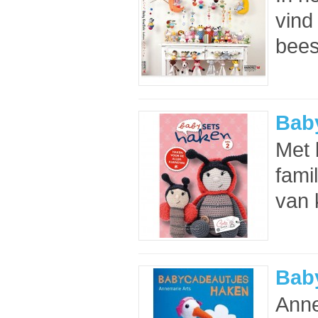
vind
bees
Baby
Met 
fami
van k
Bab
Anne