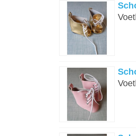
Sch
Voet
Scho
Voet