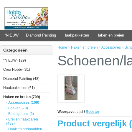
*NIEUW
Diamond Painting
Haakpakketten
Haken en breien
Home
>
Haken en breien
>
Accessoires
>
Scho
Categorieën
Schoenen/la
*NIEUW (129)
Crea Hobby (31)
Diamond Painting (48)
Haakpakketten (61)
Haken en breien (709)
- Accessoires (109)
- Boeken (79)
Weergave:
Lijst
/
Rooster
- Boshigurumi (6)
- Brei en haakgaren
Product vergelijk (
(489)
- Haak en breinaalden