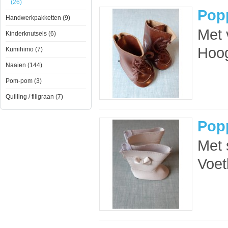
(26)
Popp
Handwerkpakketten (9)
Met 
Kinderknutsels (6)
Hoog
Kumihimo (7)
Naaien (144)
Pom-pom (3)
Quilling / filigraan (7)
Popp
Met s
Voet