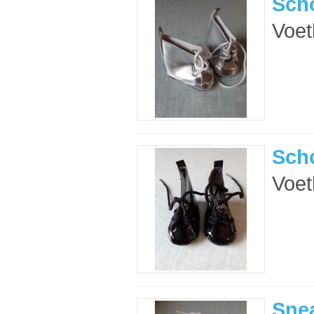
Scho
Voet
Scho
Voet
Snea