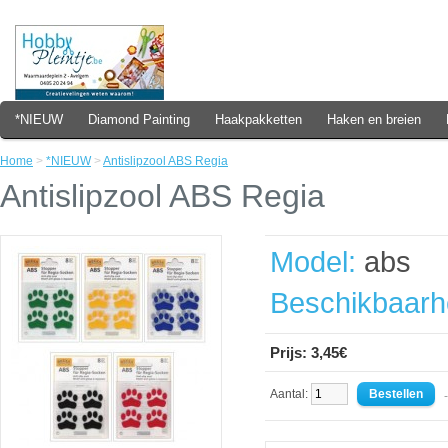
*NIEUW
Diamond Painting
Haakpakketten
Haken en breien
Home
>
*NIEUW
>
Antislipzool ABS Regia
Antislipzool ABS Regia
Model:
abs
Beschikbaarh
Prijs: 3,45€
Aantal:
- 