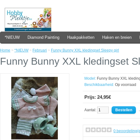
*NIEUW
Diamond Painting
Haakpakketten
Haken en breien
Home
>
*NIEUW
>
Februari
>
Funny Bunny XXL kledingset Sleepy girl
Funny Bunny XXL kledingset Sl
Model:
Funny Bunny XXL kledings
Beschikbaarheid:
Op voorraad
Prijs: 24,95€
Aantal:
- 
0 beoordeling(e