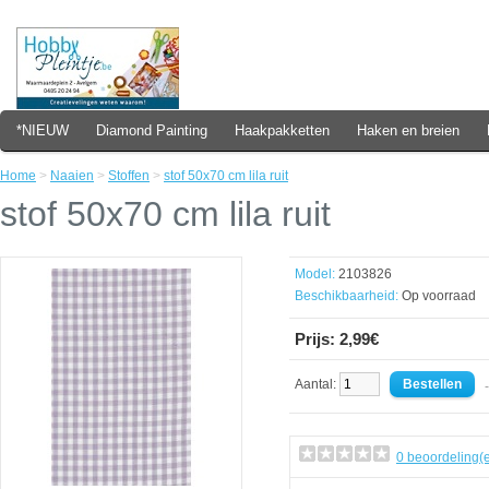
*NIEUW
Diamond Painting
Haakpakketten
Haken en breien
Home
>
Naaien
>
Stoffen
>
stof 50x70 cm lila ruit
stof 50x70 cm lila ruit
Model:
2103826
Beschikbaarheid:
Op voorraad
Prijs: 2,99€
Aantal:
- 
0 beoordeling(e