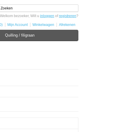
Welkom bezoeker, Wilt u
inloggen
of
registreren
?
0)
Mijn Account
Winkelwagen
Afrekenen
Quilling / filigraan