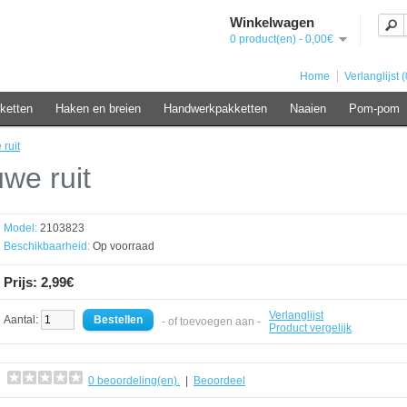
Winkelwagen
0 product(en) - 0,00€
Home
Verlanglijst (
ketten
Haken en breien
Handwerkpakketten
Naaien
Pom-pom
ruit
we ruit
Model:
2103823
Beschikbaarheid:
Op voorraad
Prijs: 2,99€
Verlanglijst
Aantal:
- of toevoegen aan -
Product vergelijk
0 beoordeling(en).
|
Beoordeel