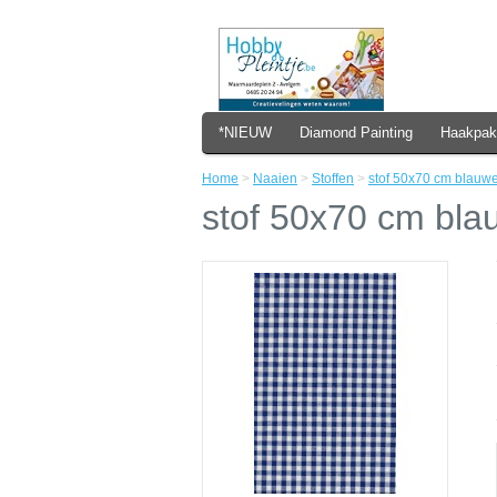
*NIEUW
Diamond Painting
Haakpak
Home
>
Naaien
>
Stoffen
>
stof 50x70 cm blauwe 
stof 50x70 cm blau