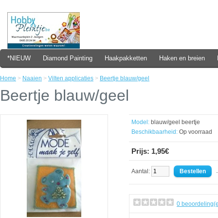
*NIEUW
Diamond Painting
Haakpakketten
Haken en breien
Home
>
Naaien
>
Vilten applicaties
>
Beertje blauw/geel
Beertje blauw/geel
Model:
blauw/geel beertje
Beschikbaarheid:
Op voorraad
Prijs: 1,95€
Aantal:
- 
0 beoordeling(e