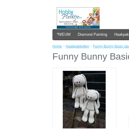
*NIEUW
Diamond Painting
Haakpak
Home
>
Haakpakketten
>
Funny Bunny Basic sta
Funny Bunny Basic