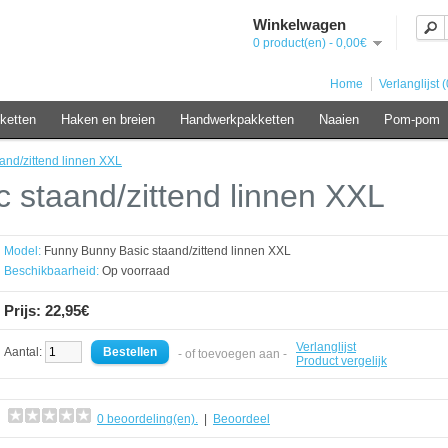
Winkelwagen
0 product(en) - 0,00€
Home
Verlanglijst (
ketten
Haken en breien
Handwerkpakketten
Naaien
Pom-pom
and/zittend linnen XXL
 staand/zittend linnen XXL
Model:
Funny Bunny Basic staand/zittend linnen XXL
Beschikbaarheid:
Op voorraad
Prijs: 22,95€
Verlanglijst
Aantal:
- of toevoegen aan -
Product vergelijk
0 beoordeling(en).
|
Beoordeel