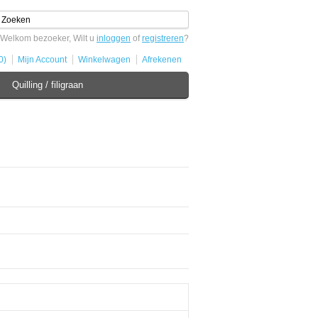
Welkom bezoeker, Wilt u
inloggen
of
registreren
?
0)
Mijn Account
Winkelwagen
Afrekenen
Quilling / filigraan