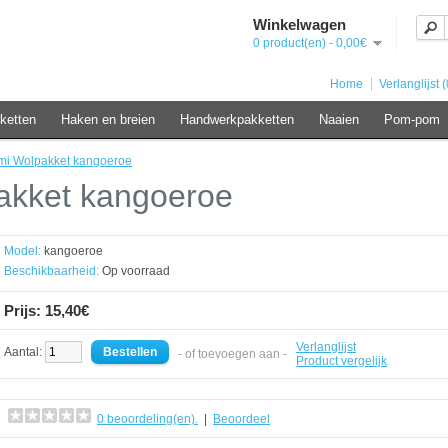
Winkelwagen
0 product(en) - 0,00€
Home
Verlanglijst (
ketten
Haken en breien
Handwerkpakketten
Naaien
Pom-pom
mi Wolpakket kangoeroe
akket kangoeroe
Model:
kangoeroe
Beschikbaarheid:
Op voorraad
Prijs: 15,40€
Verlanglijst
Aantal:
- of toevoegen aan -
Product vergelijk
0 beoordeling(en).
|
Beoordeel