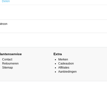
Delen
atroon
lantenservice
Extra
Contact
Merken
Retourneren
Cadeaubon
Sitemap
Affiliates
Aanbiedingen