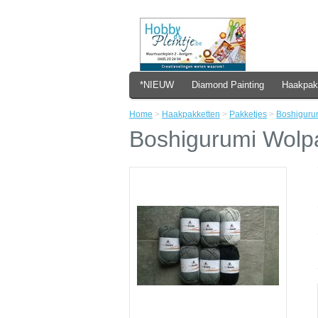
*NIEUW
Diamond Painting
Haakpak
Home
>
Haakpakketten
>
Pakketjes
>
Boshiguru
Boshigurumi Wolp