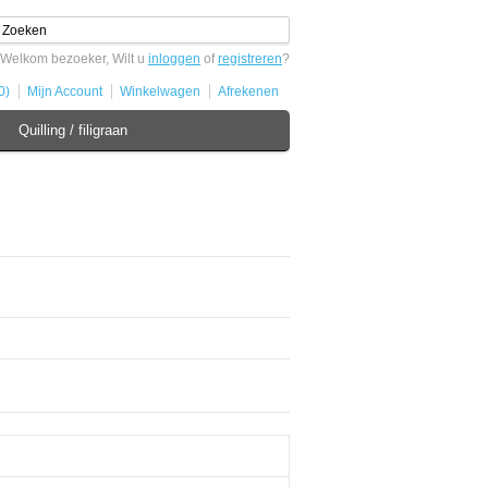
Welkom bezoeker, Wilt u
inloggen
of
registreren
?
0)
Mijn Account
Winkelwagen
Afrekenen
Quilling / filigraan