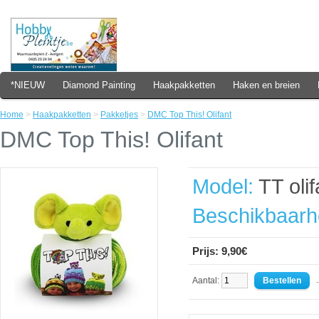
*NIEUW
Diamond Painting
Haakpakketten
Haken en breien
Home
>
Haakpakketten
>
Pakketjes
>
DMC Top This! Olifant
DMC Top This! Olifant
Model:
TT olif
Beschikbaarh
Prijs: 9,90€
Aantal:
- 