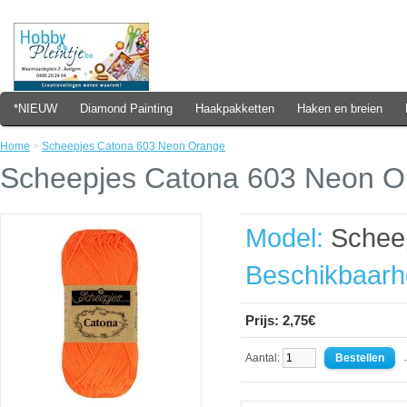
*NIEUW
Diamond Painting
Haakpakketten
Haken en breien
Home
>
Scheepjes Catona 603 Neon Orange
Scheepjes Catona 603 Neon O
Model:
Scheep
Beschikbaarh
Prijs: 2,75€
Aantal:
- 